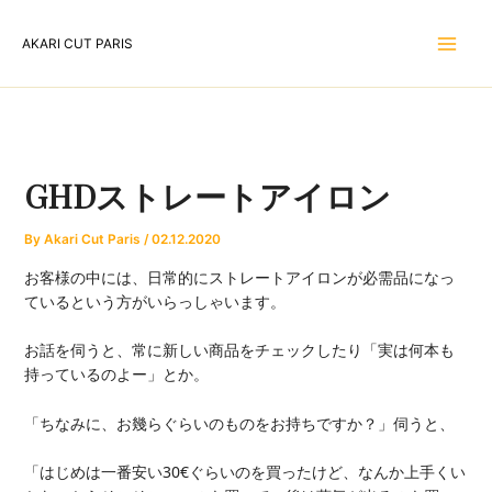
内
容
AKARI CUT PARIS
を
ス
キ
ッ
プ
GHDストレートアイロン
By
Akari Cut Paris
/
02.12.2020
お客様の中には、日常的にストレートアイロンが必需品になっ
ているという方がいらっしゃいます。
お話を伺うと、常に新しい商品をチェックしたり「実は何本も
持っているのよー」とか。
「ちなみに、お幾らぐらいのものをお持ちですか？」伺うと、
「はじめは一番安い30€ぐらいのを買ったけど、なんか上手くい